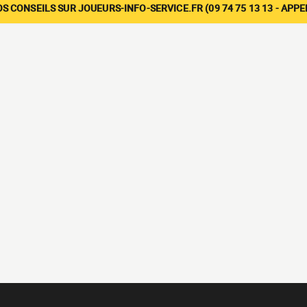
 CONSEILS SUR JOUEURS-INFO-SERVICE.FR (09 74 75 13 13 - APP