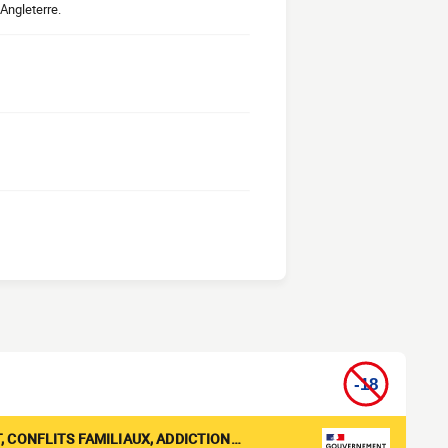
 Angleterre.
, CONFLITS FAMILIAUX, ADDICTION…