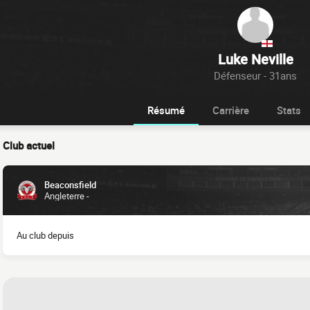
Luke Neville
Défenseur - 31ans
Résumé
Carrière
Stats
Club actuel
Beaconsfield
Angleterre -
Au club depuis