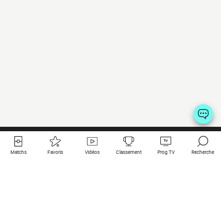
Matchs
Favoris
Vidéos
Classement
Prog TV
Recherche
Liens utiles
Clubs à la une
Tous les matchs
PSG
Matchs en live
Bayern Munich
Derniers résultats
Real Madrid
Matchs à venir
Inter