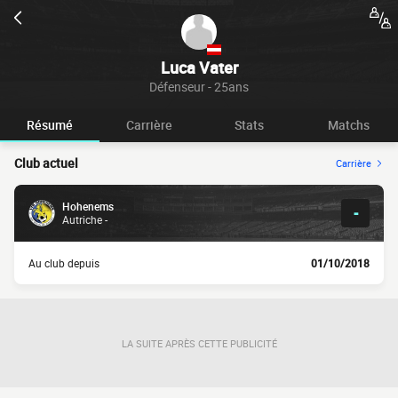
Luca Vater
Défenseur - 25ans
Résumé
Carrière
Stats
Matchs
Club actuel
Carrière
Hohenems
-
Autriche -
Au club depuis
01/10/2018
LA SUITE APRÈS CETTE PUBLICITÉ