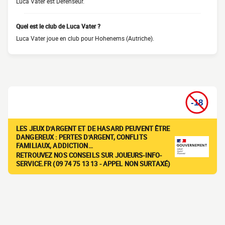
Luca Vater est Défenseur.
Quel est le club de Luca Vater ?
Luca Vater joue en club pour Hohenems (Autriche).
LES JEUX D'ARGENT ET DE HASARD PEUVENT ÊTRE
DANGEREUX : PERTES D'ARGENT, CONFLITS
FAMILIAUX, ADDICTION…
RETROUVEZ NOS CONSEILS SUR JOUEURS-INFO-
SERVICE.FR (09 74 75 13 13 - APPEL NON SURTAXÉ)