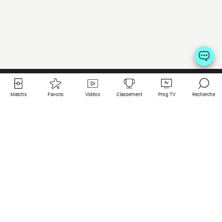
Matchs
Favoris
Vidéos
Classement
Prog TV
Recherche
Liens utiles
Clubs à la une
Tous les matchs
PSG
Matchs en live
Bayern Munich
Derniers résultats
Real Madrid
Matchs à venir
Inter
Match en streaming
Juventus
Contact
Manchester City
Mentions légales
Manchester United
Les amis de Foot Direct
Liverpool
Les guides de Foot Direct