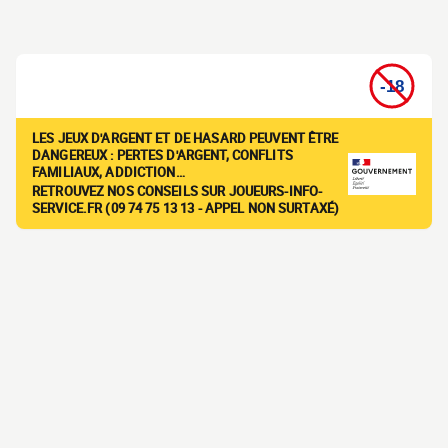
LES JEUX D'ARGENT ET DE HASARD PEUVENT ÊTRE
DANGEREUX : PERTES D'ARGENT, CONFLITS
FAMILIAUX, ADDICTION…
RETROUVEZ NOS CONSEILS SUR JOUEURS-INFO-
SERVICE.FR (09 74 75 13 13 - APPEL NON SURTAXÉ)