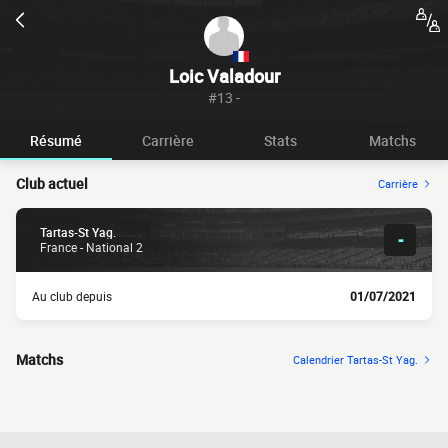
Loic Valadour
#13 -
Résumé
Carrière
Stats
Matchs
Club actuel
Carrière
Tartas-St Yag.
-
France - National 2
Au club depuis
01/07/2021
Matchs
Calendrier Tartas-St Yag.