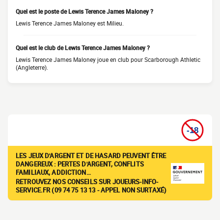
Quel est le poste de Lewis Terence James Maloney ?
Lewis Terence James Maloney est Milieu.
Quel est le club de Lewis Terence James Maloney ?
Lewis Terence James Maloney joue en club pour Scarborough Athletic
(Angleterre).
LES JEUX D'ARGENT ET DE HASARD PEUVENT ÊTRE
DANGEREUX : PERTES D'ARGENT, CONFLITS
FAMILIAUX, ADDICTION…
RETROUVEZ NOS CONSEILS SUR JOUEURS-INFO-
SERVICE.FR (09 74 75 13 13 - APPEL NON SURTAXÉ)