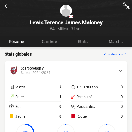
Lewis Terence James Maloney
#4 - Milieu - 31ans
Résumé
Carrière
Stats
Matchs
Stats globales
Plus de stats
Scarborough A
Saison 2024/2025
Match
2
Titularisation
0
Entré
1
Remplacé
0
But
0
Passes déc.
0
Jaune
0
Rouge
0