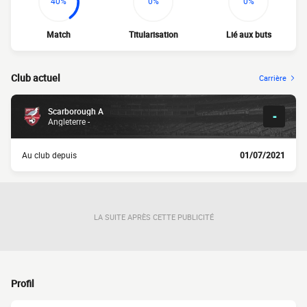
40%
0%
0%
Match
Titularisation
Lié aux buts
Club actuel
Carrière
Scarborough A
-
Angleterre -
Au club depuis
01/07/2021
LA SUITE APRÈS CETTE PUBLICITÉ
Profil