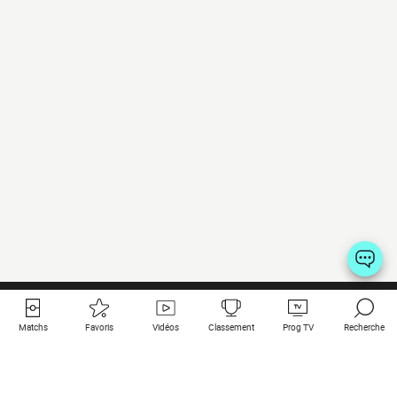
Matchs
Favoris
Vidéos
Classement
Prog TV
Recherche
Liens utiles
Clubs à la une
Tous les matchs
PSG