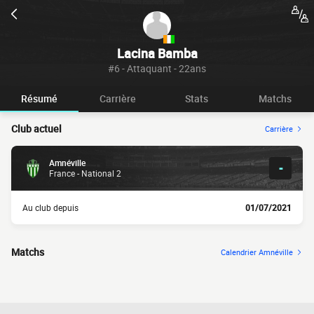
Lacina Bamba
#6 - Attaquant - 22ans
Résumé
Carrière
Stats
Matchs
Club actuel
Carrière
Amnéville
-
France - National 2
Au club depuis
01/07/2021
Matchs
Calendrier Amnéville