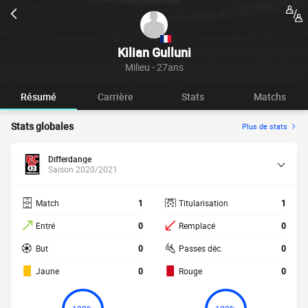
Kilian Gulluni
Milieu - 27ans
Résumé
Carrière
Stats
Matchs
Stats globales
Plus de stats
Differdange
Saison 2020/2021
Match
1
Titularisation
1
Entré
0
Remplacé
0
But
0
Passes déc.
0
Jaune
0
Rouge
0