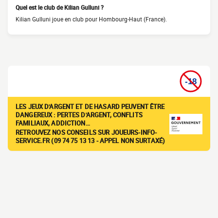
Quel est le club de Kilian Gulluni ?
Kilian Gulluni joue en club pour Hombourg-Haut (France).
LES JEUX D'ARGENT ET DE HASARD PEUVENT ÊTRE
DANGEREUX : PERTES D'ARGENT, CONFLITS
FAMILIAUX, ADDICTION…
RETROUVEZ NOS CONSEILS SUR JOUEURS-INFO-
SERVICE.FR (09 74 75 13 13 - APPEL NON SURTAXÉ)