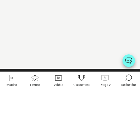
Matchs
Favoris
Vidéos
Classement
Prog TV
Recherche
Liens utiles
Clubs à la une
Tous les matchs
PSG
Matchs en live
Bayern Munich
Derniers résultats
Real Madrid
Matchs à venir
Inter
Match en streaming
Juventus
Contact
Manchester City