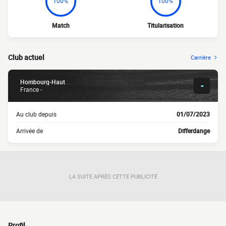
100%
100%
Match
Titularisation
Club actuel
Carrière
Hombourg-Haut
-
France -
Au club depuis
01/07/2023
Arrivée de
Differdange
LA SUITE APRÈS CETTE PUBLICITÉ
Profil