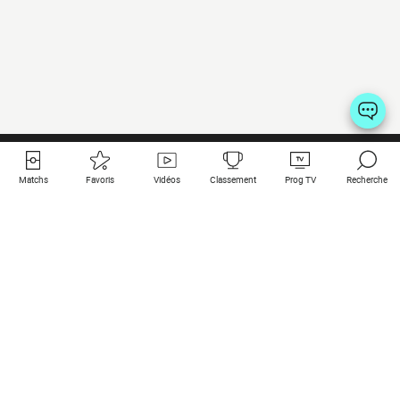
Matchs
Favoris
Vidéos
Classement
Prog TV
Recherche
Liens utiles
Clubs à la une
Tous les matchs
PSG
Matchs en live
Bayern Munich
Derniers résultats
Real Madrid
Matchs à venir
Inter
Match en streaming
Juventus
Contact
Manchester City
Mentions légales
Manchester United
Les amis de Foot Direct
Liverpool
Les guides de Foot Direct