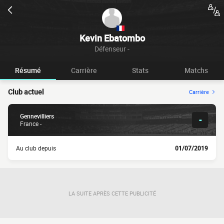
Kevin Ebatombo
Défenseur -
Résumé
Carrière
Stats
Matchs
Club actuel
Carrière
Gennevilliers
-
France -
Au club depuis
01/07/2019
LA SUITE APRÈS CETTE PUBLICITÉ