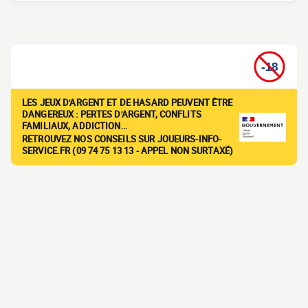
LES JEUX D'ARGENT ET DE HASARD PEUVENT ÊTRE
DANGEREUX : PERTES D'ARGENT, CONFLITS
FAMILIAUX, ADDICTION…
RETROUVEZ NOS CONSEILS SUR JOUEURS-INFO-
SERVICE.FR (09 74 75 13 13 - APPEL NON SURTAXÉ)