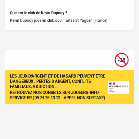
Quel est le club de Kevin Dupouy ?
Kevin Dupouy joue en club pour Tartas-St Yaguen (France).
LES JEUX D'ARGENT ET DE HASARD PEUVENT ÊTRE
DANGEREUX : PERTES D'ARGENT, CONFLITS
FAMILIAUX, ADDICTION…
RETROUVEZ NOS CONSEILS SUR JOUEURS-INFO-
SERVICE.FR (09 74 75 13 13 - APPEL NON SURTAXÉ)