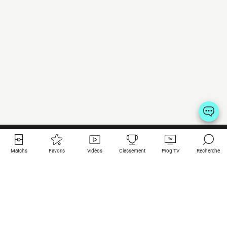
Matchs
Favoris
Vidéos
Classement
Prog TV
Recherche
Liens utiles
Clubs à la une
Tous les matchs
PSG
Matchs en live
Bayern Munich
Derniers résultats
Real Madrid
Matchs à venir
Inter
Match en streaming
Juventus