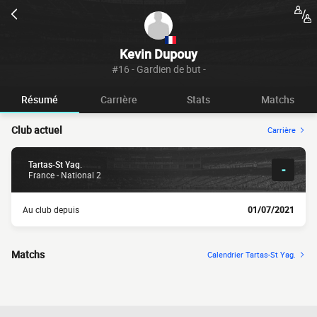
Kevin Dupouy
#16 - Gardien de but -
Résumé
Carrière
Stats
Matchs
Club actuel
Carrière
Tartas-St Yag.
-
France - National 2
Au club depuis
01/07/2021
Matchs
Calendrier Tartas-St Yag.