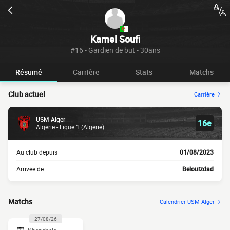
Kamel Soufi
#16 - Gardien de but - 30ans
Résumé
Carrière
Stats
Matchs
Club actuel
Carrière
USM Alger
16e
Algérie - Ligue 1 (Algérie)
Au club depuis
01/08/2023
Arrivée de
Belouizdad
Matchs
Calendrier USM Alger
27/08/26