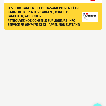
LES JEUX D'ARGENT ET DE HASARD PEUVENT ÊTRE
DANGEREUX : PERTES D'ARGENT, CONFLITS
FAMILIAUX, ADDICTION…
RETROUVEZ NOS CONSEILS SUR JOUEURS-INFO-
SERVICE.FR (09 74 75 13 13 - APPEL NON SURTAXÉ)