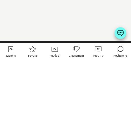
Matchs
Favoris
Vidéos
Classement
Prog TV
Recherche
Liens utiles
Clubs à la une
Tous les matchs
PSG
Matchs en live
Bayern Munich
Derniers résultats
Real Madrid
Matchs à venir
Inter
Match en streaming
Juventus
Contact
Manchester City
Mentions légales
Manchester United
Les amis de Foot Direct
Liverpool
Les guides de Foot Direct