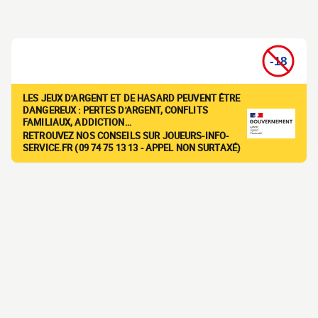
LES JEUX D'ARGENT ET DE HASARD PEUVENT ÊTRE
DANGEREUX : PERTES D'ARGENT, CONFLITS
FAMILIAUX, ADDICTION…
RETROUVEZ NOS CONSEILS SUR JOUEURS-INFO-
SERVICE.FR (09 74 75 13 13 - APPEL NON SURTAXÉ)