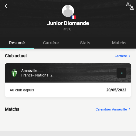
Junior Diomande
#13 -
Résumé
Carrière
Stats
Matchs
Club actuel
Carrière
Amnéville
-
France - National 2
Au club depuis
20/05/2022
Matchs
Calendrier Amnéville