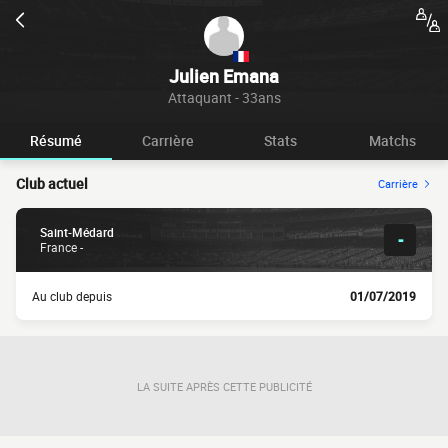
Julien Emana
Attaquant - 33ans
Résumé
Carrière
Stats
Matchs
Club actuel
Carrière
Saint-Médard
-
France -
Au club depuis
01/07/2019
LA SUITE APRÈS CETTE PUBLICITÉ