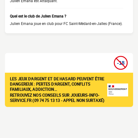
Julien Emana est Attaquant.
Quel est le club de Julien Emana ?
Julien Emana joue en club pour FC Saint-Médard-en-Jalles (France).
LES JEUX D'ARGENT ET DE HASARD PEUVENT ÊTRE
DANGEREUX : PERTES D'ARGENT, CONFLITS
FAMILIAUX, ADDICTION…
RETROUVEZ NOS CONSEILS SUR JOUEURS-INFO-
SERVICE.FR (09 74 75 13 13 - APPEL NON SURTAXÉ)