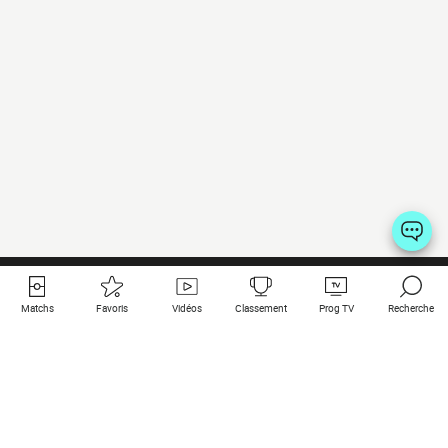
Matchs
Favoris
Vidéos
Classement
Prog TV
Recherche
Liens utiles
Clubs à la une
Tous les matchs
PSG
Matchs en live
Bayern Munich
Derniers résultats
Real Madrid
Matchs à venir
Inter