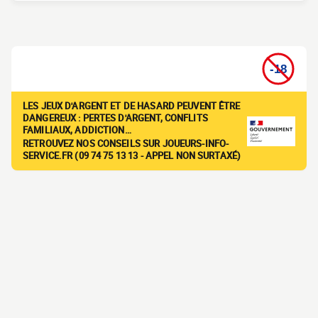
LES JEUX D'ARGENT ET DE HASARD PEUVENT ÊTRE
DANGEREUX : PERTES D'ARGENT, CONFLITS
FAMILIAUX, ADDICTION…
RETROUVEZ NOS CONSEILS SUR JOUEURS-INFO-
SERVICE.FR (09 74 75 13 13 - APPEL NON SURTAXÉ)