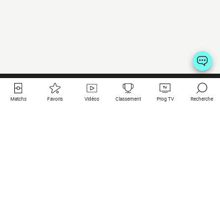
Matchs
Favoris
Vidéos
Classement
Prog TV
Recherche
Liens utiles
Clubs à la une
Tous les matchs
PSG
Matchs en live
Bayern Munich
Derniers résultats
Real Madrid
Matchs à venir
Inter
Match en streaming
Juventus
Contact
Manchester City
Mentions légales
Manchester United
Les amis de Foot Direct
Liverpool
Les guides de Foot Direct