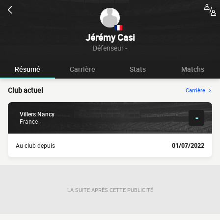
Jérémy Casi
Défenseur -
Résumé
Carrière
Stats
Matchs
Club actuel
Carrière
Villers Nancy
-
France -
Au club depuis
01/07/2022
LA SUITE APRÈS CETTE PUBLICITÉ