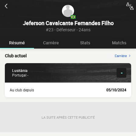
Jeferson Cavalcante Fernandes Filho
#23 - Défenseur - 24ans
Résumé
Carrière
Stats
Matchs
Club actuel
Carrière
Lusitânia
-
Portugal -
Au club depuis
05/10/2024
LA SUITE APRÈS CETTE PUBLICITÉ