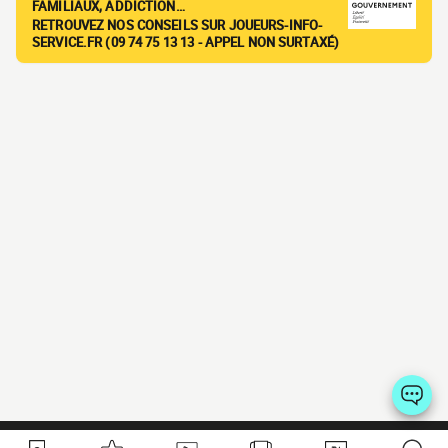
FAMILIAUX, ADDICTION…
RETROUVEZ NOS CONSEILS SUR JOUEURS-INFO-
SERVICE.FR (09 74 75 13 13 - APPEL NON SURTAXÉ)