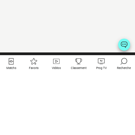
Matchs
Favoris
Vidéos
Classement
Prog TV
Recherche
Liens utiles
Clubs à la une
Tous les matchs
PSG
Matchs en live
Bayern Munich
Derniers résultats
Real Madrid
Matchs à venir
Inter
Match en streaming
Juventus
Contact
Manchester City
Mentions légales
Manchester United
Les amis de Foot Direct
Liverpool