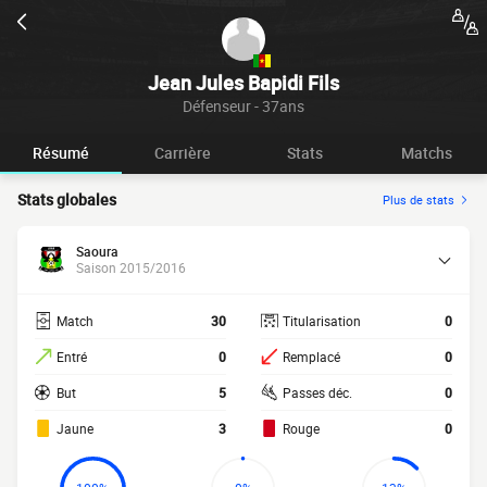
Jean Jules Bapidi Fils
Défenseur - 37ans
Résumé
Carrière
Stats
Matchs
Stats globales
Plus de stats
Saoura
Saison 2015/2016
Match
30
Titularisation
0
Entré
0
Remplacé
0
But
5
Passes déc.
0
Jaune
3
Rouge
0