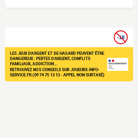
LES JEUX D'ARGENT ET DE HASARD PEUVENT ÊTRE
DANGEREUX : PERTES D'ARGENT, CONFLITS
FAMILIAUX, ADDICTION…
RETROUVEZ NOS CONSEILS SUR JOUEURS-INFO-
SERVICE.FR (09 74 75 13 13 - APPEL NON SURTAXÉ)