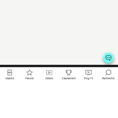
Matchs
Favoris
Vidéos
Classement
Prog TV
Recherche
Liens utiles
Clubs à la une
Tous les matchs
PSG
Matchs en live
Bayern Munich
Derniers résultats
Real Madrid
Matchs à venir
Inter
Match en streaming
Juventus