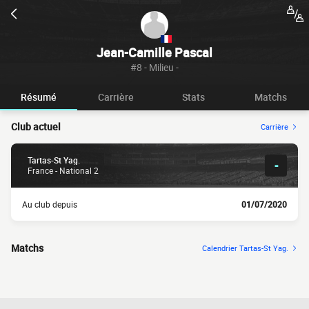
Jean-Camille Pascal
#8 - Milieu -
Résumé
Carrière
Stats
Matchs
Club actuel
Carrière
Tartas-St Yag.
-
France - National 2
Au club depuis
01/07/2020
Matchs
Calendrier Tartas-St Yag.