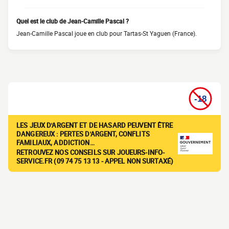
Quel est le club de Jean-Camille Pascal ?
Jean-Camille Pascal joue en club pour Tartas-St Yaguen (France).
LES JEUX D'ARGENT ET DE HASARD PEUVENT ÊTRE
DANGEREUX : PERTES D'ARGENT, CONFLITS
FAMILIAUX, ADDICTION…
RETROUVEZ NOS CONSEILS SUR JOUEURS-INFO-
SERVICE.FR (09 74 75 13 13 - APPEL NON SURTAXÉ)