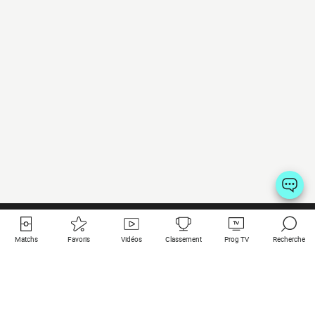
Matchs
Favoris
Vidéos
Classement
Prog TV
Recherche
Liens utiles
Clubs à la une
Tous les matchs
PSG
Matchs en live
Bayern Munich