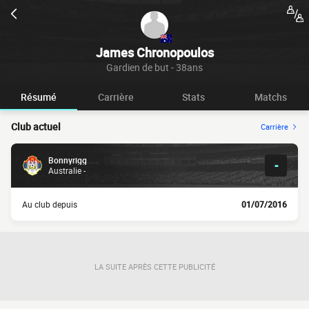
James Chronopoulos
Gardien de but - 38ans
Résumé
Carrière
Stats
Matchs
Club actuel
Carrière
Bonnyrigg
-
Australie -
Au club depuis
01/07/2016
LA SUITE APRÈS CETTE PUBLICITÉ