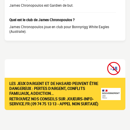
James Chronopoulos est Gardien de but.
Quel est le club de James Chronopoulos ?
James Chronopoulos joue en club pour Bonnyrigg White Eagles
(Australie).
LES JEUX D'ARGENT ET DE HASARD PEUVENT ÊTRE
DANGEREUX : PERTES D'ARGENT, CONFLITS
FAMILIAUX, ADDICTION…
RETROUVEZ NOS CONSEILS SUR JOUEURS-INFO-
SERVICE.FR (09 74 75 13 13 - APPEL NON SURTAXÉ)