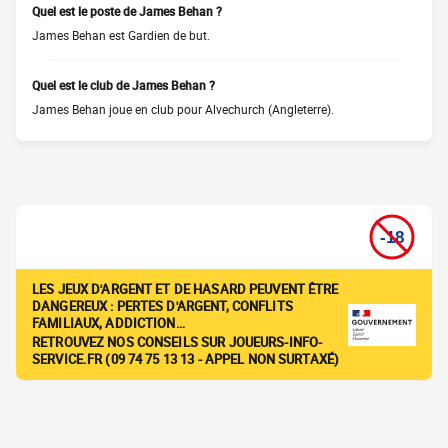
Quel est le poste de James Behan ?
James Behan est Gardien de but.
Quel est le club de James Behan ?
James Behan joue en club pour Alvechurch (Angleterre).
LES JEUX D'ARGENT ET DE HASARD PEUVENT ÊTRE
DANGEREUX : PERTES D'ARGENT, CONFLITS
FAMILIAUX, ADDICTION…
RETROUVEZ NOS CONSEILS SUR JOUEURS-INFO-
SERVICE.FR (09 74 75 13 13 - APPEL NON SURTAXÉ)