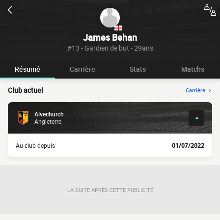
James Behan
#13 - Gardien de but - 29ans
Résumé
Carrière
Stats
Matchs
Club actuel
Carrière
Alvechurch
-
Angleterre -
Au club depuis
01/07/2022
LA SUITE APRÈS CETTE PUBLICITÉ