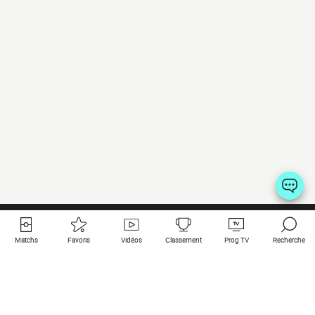
Matchs
Favoris
Vidéos
Classement
Prog TV
Recherche
Liens utiles
Clubs à la une
Tous les matchs
PSG
Matchs en live
Bayern Munich