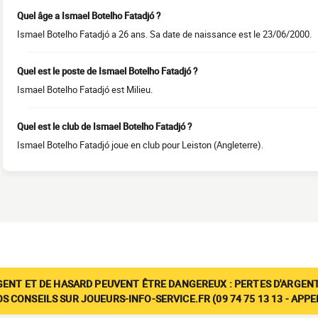
Quel âge a Ismael Botelho Fatadjó ?
Ismael Botelho Fatadjó a 26 ans. Sa date de naissance est le 23/06/2000.
Quel est le poste de Ismael Botelho Fatadjó ?
Ismael Botelho Fatadjó est Milieu.
Quel est le club de Ismael Botelho Fatadjó ?
Ismael Botelho Fatadjó joue en club pour Leiston (Angleterre).
GENT ET DE HASARD PEUVENT ÊTRE DANGEREUX : PERTES D'ARGENT
 CONSEILS SUR JOUEURS-INFO-SERVICE.FR (09 74 75 13 13 - APP