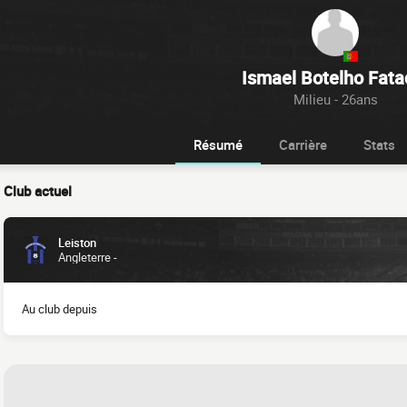
Ismael Botelho Fata
Milieu - 26ans
Résumé
Carrière
Stats
Club actuel
Leiston
Angleterre -
Au club depuis