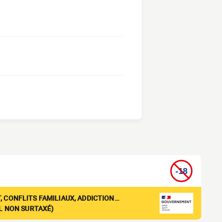
, CONFLITS FAMILIAUX, ADDICTION…
EL NON SURTAXÉ)