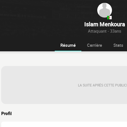
Islam Menkoura
Attaquant - 33ans
Résumé
Carrière
Stats
LA SUITE APRÈS CETTE PUBLIC
Profil