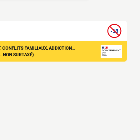
, CONFLITS FAMILIAUX, ADDICTION…
EL NON SURTAXÉ)