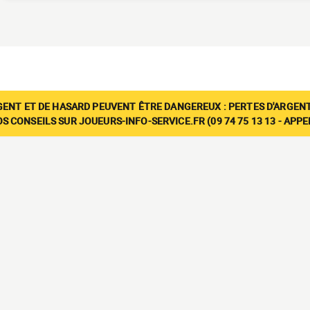
GENT ET DE HASARD PEUVENT ÊTRE DANGEREUX : PERTES D'ARGENT
 CONSEILS SUR JOUEURS-INFO-SERVICE.FR (09 74 75 13 13 - APP