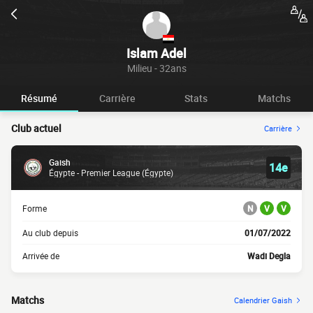
Islam Adel
Milieu - 32ans
Résumé
Carrière
Stats
Matchs
Club actuel
Carrière
Gaish
14e
Égypte - Premier League (Égypte)
Forme
N
V
V
Au club depuis
01/07/2022
Arrivée de
Wadi Degla
Matchs
Calendrier Gaish