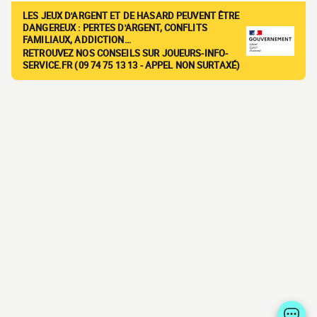
LES JEUX D'ARGENT ET DE HASARD PEUVENT ÊTRE
DANGEREUX : PERTES D'ARGENT, CONFLITS
FAMILIAUX, ADDICTION…
RETROUVEZ NOS CONSEILS SUR JOUEURS-INFO-
SERVICE.FR (09 74 75 13 13 - APPEL NON SURTAXÉ)