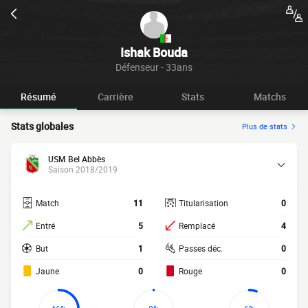
Ishak Bouda
Défenseur - 33ans
Résumé
Carrière
Stats
Matchs
Stats globales
Plus de stats
USM Bel Abbès
Saison 2018/2019
Match
11
Titularisation
0
Entré
5
Remplacé
4
But
1
Passes déc.
0
Jaune
0
Rouge
0