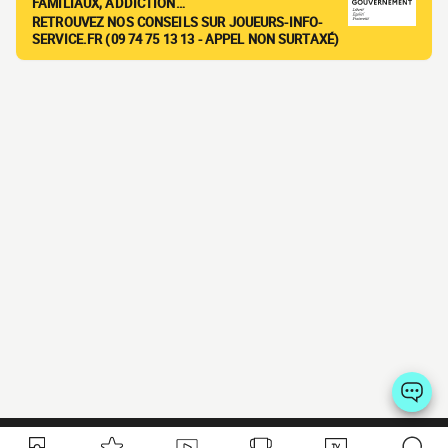
FAMILIAUX, ADDICTION…
RETROUVEZ NOS CONSEILS SUR JOUEURS-INFO-
SERVICE.FR (09 74 75 13 13 - APPEL NON SURTAXÉ)