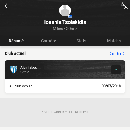
Ioannis Tsolakidis
Milieu - 30ans
Résumé
Carrière
Stats
Matchs
Club actuel
Carrière
Aiginiakos
-
Grèce -
Au club depuis
03/07/2018
LA SUITE APRÈS CETTE PUBLICITÉ