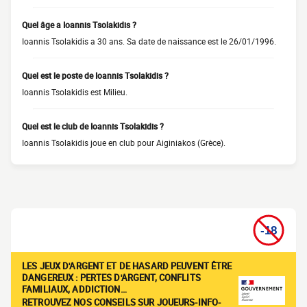
Quel âge a Ioannis Tsolakidis ?
Ioannis Tsolakidis a 30 ans. Sa date de naissance est le 26/01/1996.
Quel est le poste de Ioannis Tsolakidis ?
Ioannis Tsolakidis est Milieu.
Quel est le club de Ioannis Tsolakidis ?
Ioannis Tsolakidis joue en club pour Aiginiakos (Grèce).
LES JEUX D'ARGENT ET DE HASARD PEUVENT ÊTRE
DANGEREUX : PERTES D'ARGENT, CONFLITS
FAMILIAUX, ADDICTION…
RETROUVEZ NOS CONSEILS SUR JOUEURS-INFO-