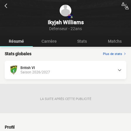
Ikyjah Williams
Défenseur - 22ans
Résumé
Carrière
Stats
Matchs
Stats globales
Plus de stats
British VI
Saison 2026/2027
LA SUITE APRÈS CETTE PUBLICITÉ
Profil