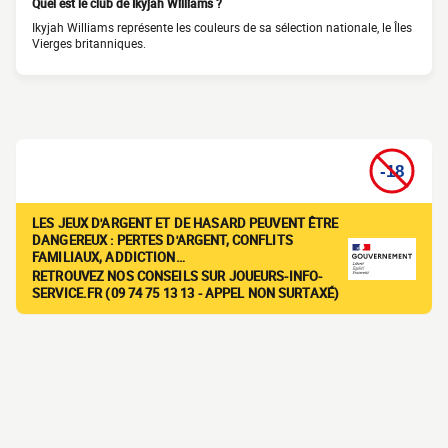
Quel est le club de Ikyjah Williams ?
Ikyjah Williams représente les couleurs de sa sélection nationale, le Îles
Vierges britanniques.
LES JEUX D'ARGENT ET DE HASARD PEUVENT ÊTRE
DANGEREUX : PERTES D'ARGENT, CONFLITS
FAMILIAUX, ADDICTION…
RETROUVEZ NOS CONSEILS SUR JOUEURS-INFO-
SERVICE.FR (09 74 75 13 13 - APPEL NON SURTAXÉ)