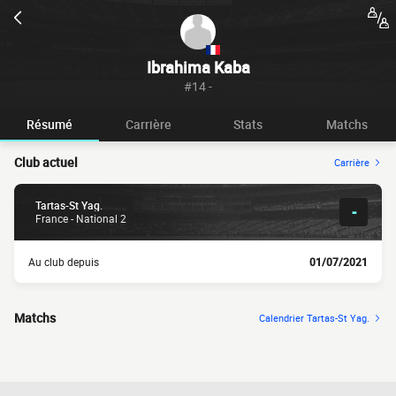
Ibrahima Kaba
#14 -
Résumé
Carrière
Stats
Matchs
Club actuel
Carrière
Tartas-St Yag.
-
France - National 2
Au club depuis
01/07/2021
Matchs
Calendrier Tartas-St Yag.