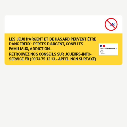
LES JEUX D'ARGENT ET DE HASARD PEUVENT ÊTRE
DANGEREUX : PERTES D'ARGENT, CONFLITS
FAMILIAUX, ADDICTION…
RETROUVEZ NOS CONSEILS SUR JOUEURS-INFO-
SERVICE.FR (09 74 75 13 13 - APPEL NON SURTAXÉ)