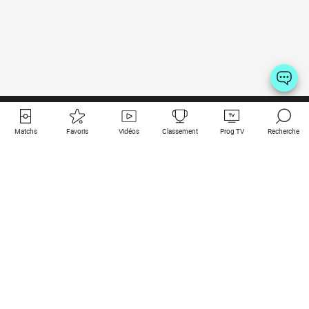
Matchs
Favoris
Vidéos
Classement
Prog TV
Recherche
Liens utiles
Clubs à la une
Tous les matchs
PSG
Matchs en live
Bayern Munich
Derniers résultats
Real Madrid
Matchs à venir
Inter
Match en streaming
Juventus
Contact
Manchester City
Mentions légales
Manchester United
Les amis de Foot Direct
Liverpool
Les guides de Foot Direct