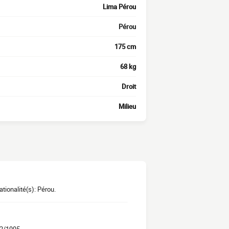
Lima Pérou
Pérou
175 cm
68 kg
Droit
Milieu
tionalité(s): Pérou.