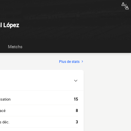
l López
Matchs
Plus de stats
isation
15
acé
8
s déc.
3