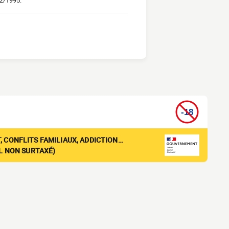
02/1995.
, CONFLITS FAMILIAUX, ADDICTION…
EL NON SURTAXÉ)