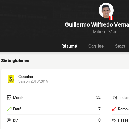
Guillermo Wilfredo Verna
Milieu - 31ans
Résumé
Carrière
Stats
Stats globales
Cantolao
Saison 2018/2019
Match
22
Titular
Entré
7
Rempl
But
0
Passe