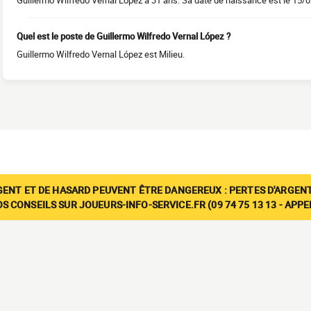
Guillermo Wilfredo Vernal López a 31 ans. Sa date de naissance est le 15/
Quel est le poste de Guillermo Wilfredo Vernal López ?
Guillermo Wilfredo Vernal López est Milieu.
GENT ET DE HASARD PEUVENT ÊTRE DANGEREUX : PERTES D'ARGENT
 CONSEILS SUR JOUEURS-INFO-SERVICE.FR (09 74 75 13 13 - APP