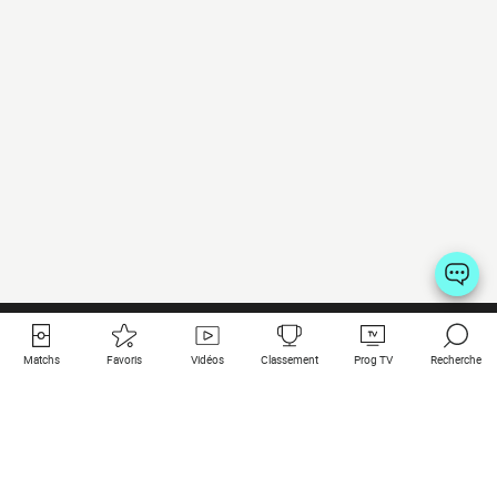
Matchs
Favoris
Vidéos
Classement
Prog TV
Recherche
Liens utiles
Clubs à la une
Tous les matchs
PSG
Matchs en live
Bayern Munich
Derniers résultats
Real Madrid