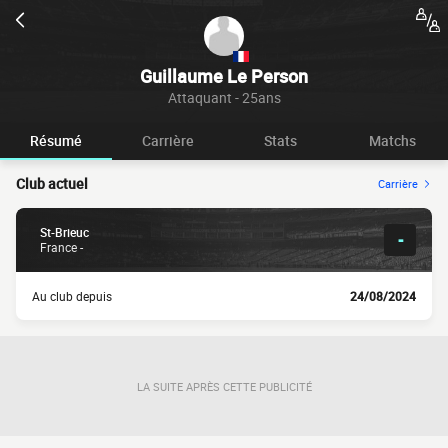
Guillaume Le Person
Attaquant - 25ans
Résumé
Carrière
Stats
Matchs
Club actuel
Carrière
St-Brieuc
-
France -
Au club depuis
24/08/2024
LA SUITE APRÈS CETTE PUBLICITÉ