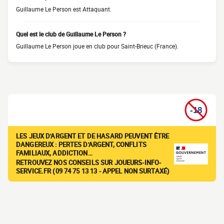
Guillaume Le Person est Attaquant.
Quel est le club de Guillaume Le Person ?
Guillaume Le Person joue en club pour Saint-Brieuc (France).
LES JEUX D'ARGENT ET DE HASARD PEUVENT ÊTRE
DANGEREUX : PERTES D'ARGENT, CONFLITS
FAMILIAUX, ADDICTION…
RETROUVEZ NOS CONSEILS SUR JOUEURS-INFO-
SERVICE.FR (09 74 75 13 13 - APPEL NON SURTAXÉ)