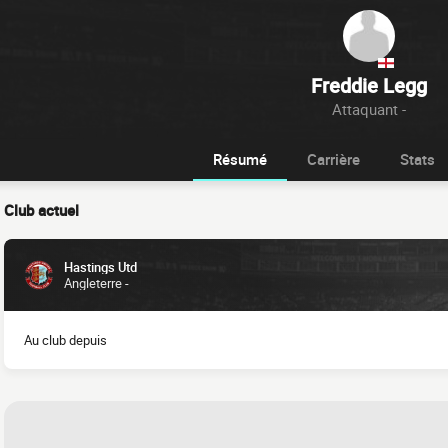
Freddie Legg
Attaquant -
Résumé
Carrière
Stats
Club actuel
Hastings Utd
Angleterre -
Au club depuis