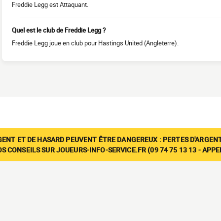
Freddie Legg est Attaquant.
Quel est le club de Freddie Legg ?
Freddie Legg joue en club pour Hastings United (Angleterre).
GENT ET DE HASARD PEUVENT ÊTRE DANGEREUX : PERTES D'ARGENT
 CONSEILS SUR JOUEURS-INFO-SERVICE.FR (09 74 75 13 13 - APP