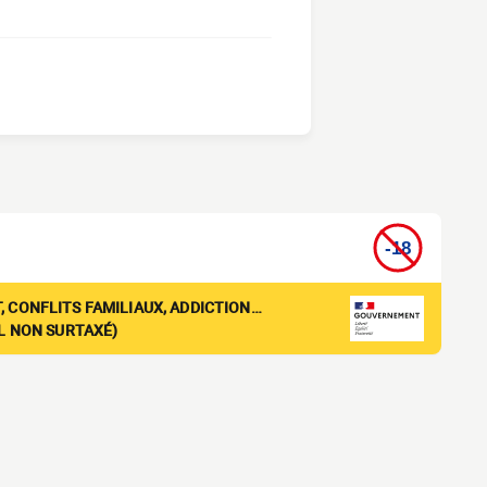
, CONFLITS FAMILIAUX, ADDICTION…
EL NON SURTAXÉ)