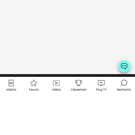
Matchs
Favoris
Vidéos
Classement
Prog TV
Recherche
Liens utiles
Clubs à la une
Tous les matchs
PSG
Matchs en live
Bayern Munich
Derniers résultats
Real Madrid
Matchs à venir
Inter
Match en streaming
Juventus