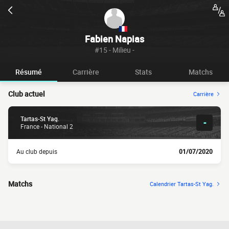
Fabien Napias
#15 - Milieu -
Résumé
Carrière
Stats
Matchs
Club actuel
Carrière
Tartas-St Yag.
-
France - National 2
Au club depuis
01/07/2020
Matchs
Calendrier Tartas-St Yag.