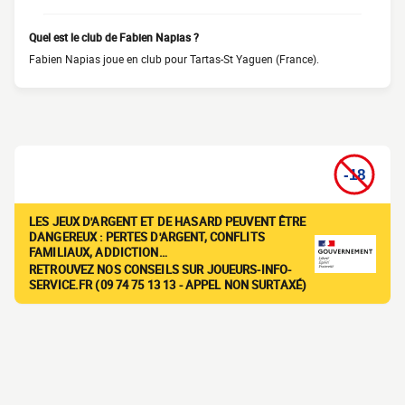
Quel est le club de Fabien Napias ?
Fabien Napias joue en club pour Tartas-St Yaguen (France).
LES JEUX D'ARGENT ET DE HASARD PEUVENT ÊTRE
DANGEREUX : PERTES D'ARGENT, CONFLITS
FAMILIAUX, ADDICTION…
RETROUVEZ NOS CONSEILS SUR JOUEURS-INFO-
SERVICE.FR (09 74 75 13 13 - APPEL NON SURTAXÉ)