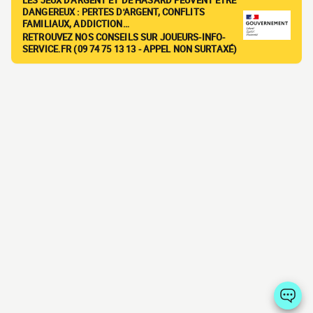
LES JEUX D'ARGENT ET DE HASARD PEUVENT ÊTRE
DANGEREUX : PERTES D'ARGENT, CONFLITS
FAMILIAUX, ADDICTION…
RETROUVEZ NOS CONSEILS SUR JOUEURS-INFO-
SERVICE.FR (09 74 75 13 13 - APPEL NON SURTAXÉ)