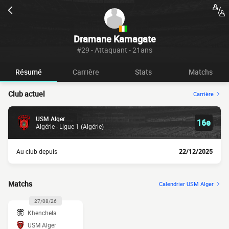
Dramane Kamagate
#29 - Attaquant - 21ans
Résumé
Carrière
Stats
Matchs
Club actuel
Carrière
USM Alger
16e
Algérie - Ligue 1 (Algérie)
Au club depuis
22/12/2025
Matchs
Calendrier USM Alger
27/08/26
Khenchela
USM Alger