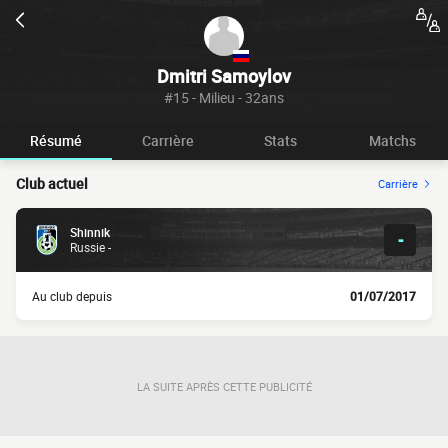
Dmitri Samoylov
#15 - Milieu - 32ans
Résumé
Carrière
Stats
Matchs
Club actuel
Carrière
Shinnik
-
Russie -
Au club depuis
01/07/2017
LA SUITE APRÈS CETTE PUBLICITÉ