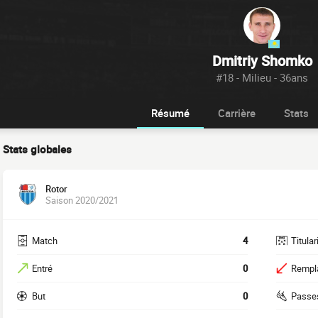
Dmitriy Shomko
#18 - Milieu - 36ans
Résumé
Carrière
Stats
Stats globales
Rotor
Saison 2020/2021
Match
4
Titular
Entré
0
Rempl
But
0
Passe