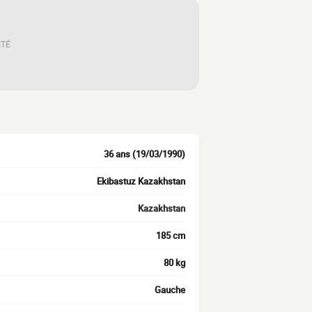
ITÉ
36 ans (19/03/1990)
Ekibastuz Kazakhstan
Kazakhstan
185 cm
80 kg
Gauche