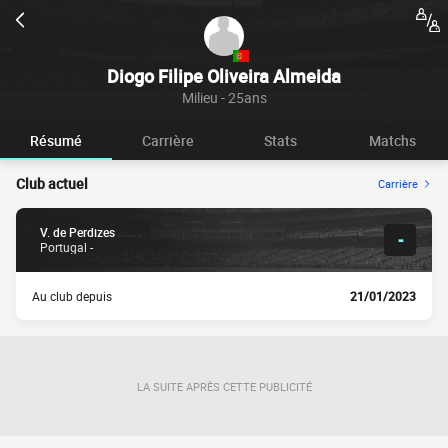
Diogo Filipe Oliveira Almeida
Milieu - 25ans
Résumé
Carrière
Stats
Matchs
Club actuel
Carrière
V. de Perdizes
-
Portugal -
Au club depuis
21/01/2023
LA SUITE APRÈS CETTE PUBLICITÉ