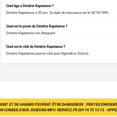
Quel âge a Dimitris Kapetanos ?
Dimitris Kapetanos a 30 ans. Sa date de naissance est le 30/10/1995.
Quel est le poste de Dimitris Kapetanos ?
Dimitris Kapetanos est Attaquant.
Quel est le club de Dimitris Kapetanos ?
Dimitris Kapetanos joue en club pour Aiginiakos (Grèce).
GENT ET DE HASARD PEUVENT ÊTRE DANGEREUX : PERTES D'ARGENT
 CONSEILS SUR JOUEURS-INFO-SERVICE.FR (09 74 75 13 13 - APP