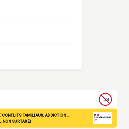
, CONFLITS FAMILIAUX, ADDICTION…
EL NON SURTAXÉ)