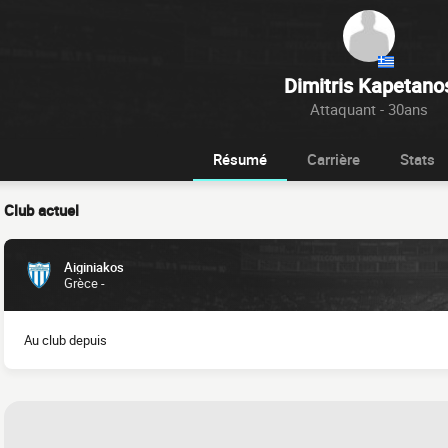
Dimitris Kapetano
Attaquant - 30ans
Résumé
Carrière
Stats
Club actuel
Aiginiakos
Grèce -
Au club depuis