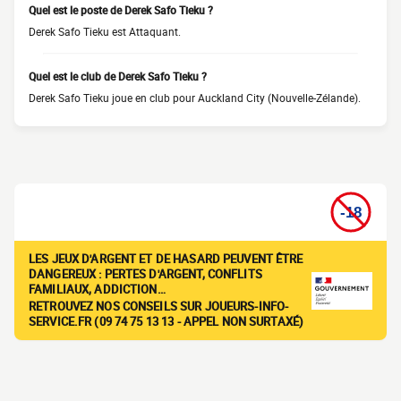
Quel est le poste de Derek Safo Tieku ?
Derek Safo Tieku est Attaquant.
Quel est le club de Derek Safo Tieku ?
Derek Safo Tieku joue en club pour Auckland City (Nouvelle-Zélande).
LES JEUX D'ARGENT ET DE HASARD PEUVENT ÊTRE
DANGEREUX : PERTES D'ARGENT, CONFLITS
FAMILIAUX, ADDICTION…
RETROUVEZ NOS CONSEILS SUR JOUEURS-INFO-
SERVICE.FR (09 74 75 13 13 - APPEL NON SURTAXÉ)