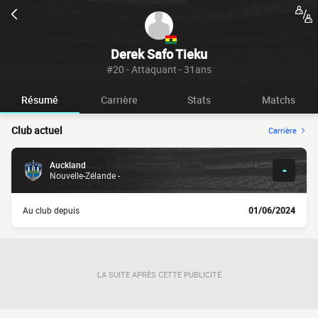
Derek Safo Tieku
#20 - Attaquant - 31ans
Résumé
Carrière
Stats
Matchs
Club actuel
Carrière
Auckland
-
Nouvelle-Zélande -
Au club depuis
01/06/2024
LA SUITE APRÈS CETTE PUBLICITÉ