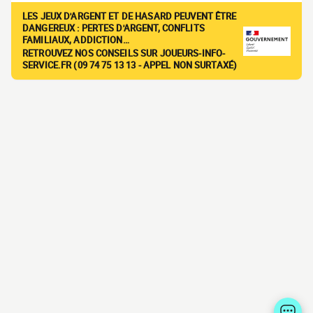
LES JEUX D'ARGENT ET DE HASARD PEUVENT ÊTRE
DANGEREUX : PERTES D'ARGENT, CONFLITS
FAMILIAUX, ADDICTION…
RETROUVEZ NOS CONSEILS SUR JOUEURS-INFO-
SERVICE.FR (09 74 75 13 13 - APPEL NON SURTAXÉ)