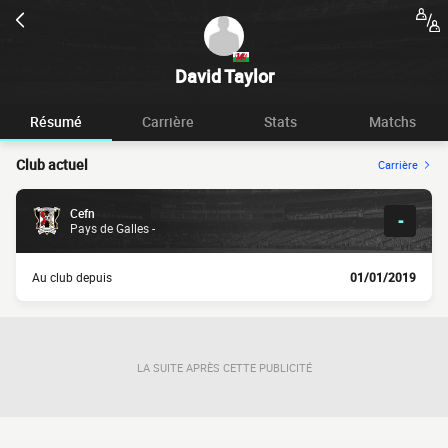
David Taylor
Résumé
Carrière
Stats
Matchs
Club actuel
Carrière
Cefn
-
Pays de Galles -
Au club depuis
01/01/2019
LA SUITE APRÈS CETTE PUBLICITÉ