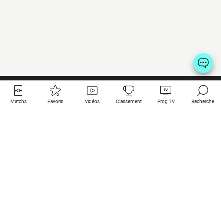
Matchs
Favoris
Vidéos
Classement
Prog TV
Recherche
Liens utiles
Clubs à la une
Tous les matchs
PSG
Matchs en live
Bayern Munich
Derniers résultats
Real Madrid
Matchs à venir
Inter
Match en streaming
Juventus
Contact
Manchester City
Mentions légales
Manchester United
Les amis de Foot Direct
Liverpool
Les guides de Foot Direct