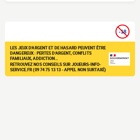
LES JEUX D'ARGENT ET DE HASARD PEUVENT ÊTRE
DANGEREUX : PERTES D'ARGENT, CONFLITS
FAMILIAUX, ADDICTION…
RETROUVEZ NOS CONSEILS SUR JOUEURS-INFO-
SERVICE.FR (09 74 75 13 13 - APPEL NON SURTAXÉ)