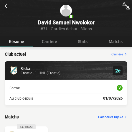
David Samuel Nwolokor
#31 - Gardien de but - 30ans
Résumé
Carrière
Stats
Matchs
Club actuel
Carrière
Rijeka
2e
Croatie - 1. HNL (Croatie)
Forme
V
Au club depuis
01/07/2026
Matchs
Calendrier Rijeka
14/10/23