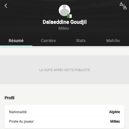
Daïaeddine Goudjil
Milieu -
Résumé
Carrière
Stats
Matchs
LA SUITE APRÈS CETTE PUBLICITÉ
Profil
Nationalité
Algérie
Poste du joueur
Milieu