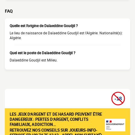
FAQ
Quelle est l'origine de Daïaeddine Goudjil ?
Le lieu de naissance de Daïaeddine Goudjil est l'Algérie. Nationalité(s):
Algérie.
Quel est le poste de Daïaeddine Goudjil ?
Daïaeddine Goudjil est Milieu.
LES JEUX D'ARGENT ET DE HASARD PEUVENT ÊTRE
DANGEREUX : PERTES D'ARGENT, CONFLITS
FAMILIAUX, ADDICTION…
RETROUVEZ NOS CONSEILS SUR JOUEURS-INFO-