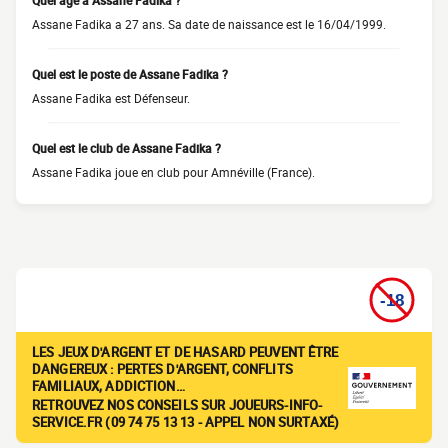
Quel âge a Assane Fadika ?
Assane Fadika a 27 ans. Sa date de naissance est le 16/04/1999.
Quel est le poste de Assane Fadika ?
Assane Fadika est Défenseur.
Quel est le club de Assane Fadika ?
Assane Fadika joue en club pour Amnéville (France).
LES JEUX D'ARGENT ET DE HASARD PEUVENT ÊTRE
DANGEREUX : PERTES D'ARGENT, CONFLITS
FAMILIAUX, ADDICTION…
RETROUVEZ NOS CONSEILS SUR JOUEURS-INFO-
SERVICE.FR (09 74 75 13 13 - APPEL NON SURTAXÉ)