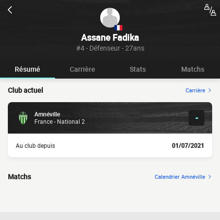
Assane Fadika
#4 - Défenseur - 27ans
Résumé
Carrière
Stats
Matchs
Club actuel
Carrière
Amnéville
-
France - National 2
Au club depuis
01/07/2021
Matchs
Calendrier Amnéville