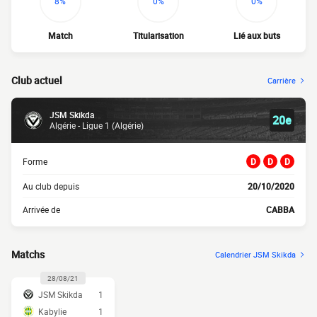
8%
0%
0%
Match
Titularisation
Lié aux buts
Club actuel
Carrière
JSM Skikda
20e
Algérie - Ligue 1 (Algérie)
Forme
D
D
D
Au club depuis
20/10/2020
Arrivée de
CABBA
Matchs
Calendrier JSM Skikda
28/08/21
JSM Skikda
1
Kabylie
1