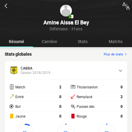
Amine Aissa El Bey
Défenseur - 31ans
Résumé
Carrière
Stats
Matchs
Stats globales
Plus de stats
CABBA
Saison 2018/2019
Match
2
Titularisation
0
Entré
0
Remplacé
2
But
0
Passes déc.
0
Jaune
0
Rouge
0