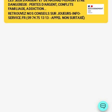
LES JEUX D'ARGENT ET DE HASARD PEUVENT ÊTRE
DANGEREUX : PERTES D'ARGENT, CONFLITS
FAMILIAUX, ADDICTION…
RETROUVEZ NOS CONSEILS SUR JOUEURS-INFO-
SERVICE.FR (09 74 75 13 13 - APPEL NON SURTAXÉ)