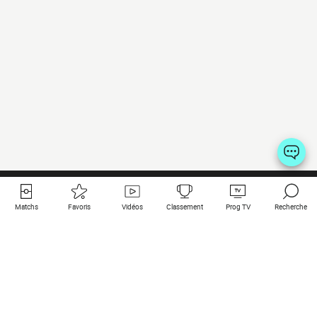
Matchs
Favoris
Vidéos
Classement
Prog TV
Recherche
Liens utiles
Clubs à la une
Tous les matchs
PSG
Matchs en live
Bayern Munich
Derniers résultats
Real Madrid
Matchs à venir
Inter
Match en streaming
Juventus