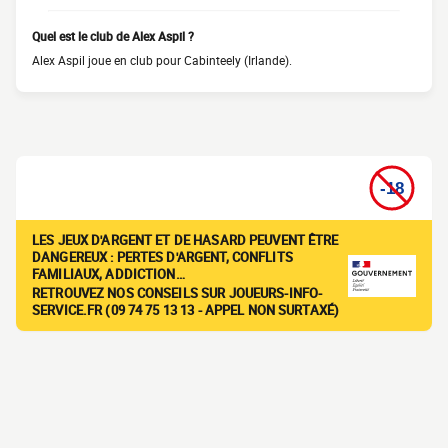
Quel est le club de Alex Aspil ?
Alex Aspil joue en club pour Cabinteely (Irlande).
LES JEUX D'ARGENT ET DE HASARD PEUVENT ÊTRE
DANGEREUX : PERTES D'ARGENT, CONFLITS
FAMILIAUX, ADDICTION…
RETROUVEZ NOS CONSEILS SUR JOUEURS-INFO-
SERVICE.FR (09 74 75 13 13 - APPEL NON SURTAXÉ)