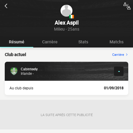
Alex Aspil
Milieu - 25ans
Résumé
Carrière
Stats
Matchs
Club actuel
Carrière
Cabinteely
-
Irlande -
Au club depuis
01/09/2018
LA SUITE APRÈS CETTE PUBLICITÉ