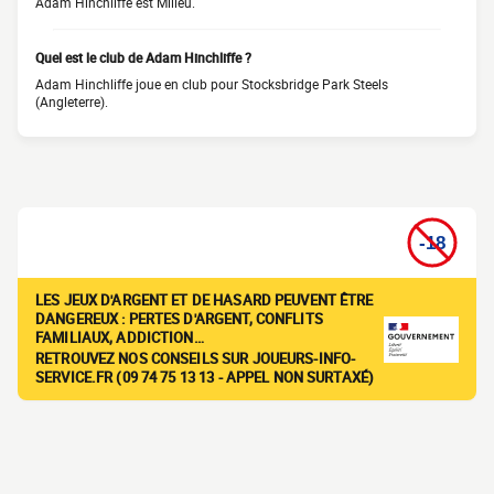
Adam Hinchliffe est Milieu.
Quel est le club de Adam Hinchliffe ?
Adam Hinchliffe joue en club pour Stocksbridge Park Steels
(Angleterre).
LES JEUX D'ARGENT ET DE HASARD PEUVENT ÊTRE
DANGEREUX : PERTES D'ARGENT, CONFLITS
FAMILIAUX, ADDICTION…
RETROUVEZ NOS CONSEILS SUR JOUEURS-INFO-
SERVICE.FR (09 74 75 13 13 - APPEL NON SURTAXÉ)