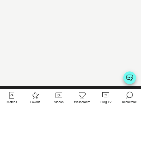
Matchs
Favoris
Vidéos
Classement
Prog TV
Recherche
Liens utiles
Clubs à la une
Tous les matchs
PSG
Matchs en live
Bayern Munich
Derniers résultats
Real Madrid