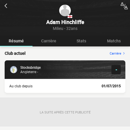
Adam Hinchliffe
Milieu - 32ans
Résumé
Carrière
Stats
Matchs
Club actuel
Carrière
Stocksbridge
-
Angleterre -
Au club depuis
01/07/2015
LA SUITE APRÈS CETTE PUBLICITÉ