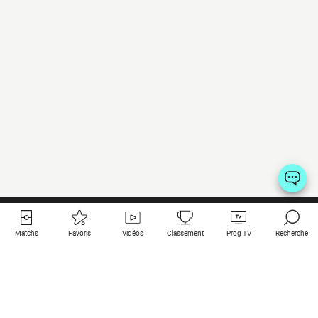
Matchs
Favoris
Vidéos
Classement
Prog TV
Recherche
Liens utiles
Clubs à la une
Tous les matchs
PSG
Matchs en live
Bayern Munich
Derniers résultats
Real Madrid