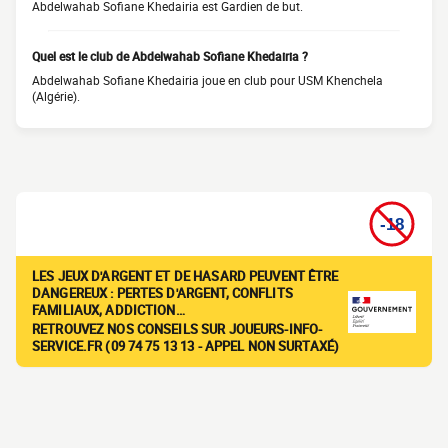
Abdelwahab Sofiane Khedairia est Gardien de but.
Quel est le club de Abdelwahab Sofiane Khedairia ?
Abdelwahab Sofiane Khedairia joue en club pour USM Khenchela
(Algérie).
LES JEUX D'ARGENT ET DE HASARD PEUVENT ÊTRE
DANGEREUX : PERTES D'ARGENT, CONFLITS
FAMILIAUX, ADDICTION…
RETROUVEZ NOS CONSEILS SUR JOUEURS-INFO-
SERVICE.FR (09 74 75 13 13 - APPEL NON SURTAXÉ)