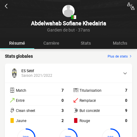
Abdelwahab Sofiane Khedairia
Gardien de but - 37ans
Résumé
Carrière
Stats
Matchs
Stats globales
Plus de stats
ES Sétif
Saison 2021/2022
Match
7
Titularisation
7
Entré
0
Remplacé
0
Clean sheet
3
But concédé
9
Jaune
2
Rouge
0