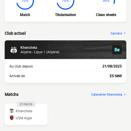
70%
70%
30%
Match
Titularisation
Clean sheets
Club actuel
Carrière
Khenchela
8e
Algérie - Ligue 1 (Algérie)
Au club depuis
21/08/2023
Arrivée de
ES Sétif
Matchs
Calendrier Khenchela
27/08/26
Khenchela
USM Alger