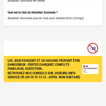
Abdallah Soumaila est Milieu.
Quel est le club de Abdallah Soumaila ?
Abdallah Soumaila joue en club pour Diables Noirs (Congo).
LES JEUX D'ARGENT ET DE HASARD PEUVENT ÊTRE
DANGEREUX : PERTES D'ARGENT, CONFLITS
FAMILIAUX, ADDICTION…
RETROUVEZ NOS CONSEILS SUR JOUEURS-INFO-
SERVICE.FR (09 74 75 13 13 - APPEL NON SURTAXÉ)