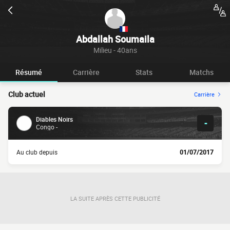
Abdallah Soumaila
Milieu - 40ans
Résumé
Carrière
Stats
Matchs
Club actuel
Carrière
Diables Noirs
-
Congo -
Au club depuis
01/07/2017
LA SUITE APRÈS CETTE PUBLICITÉ