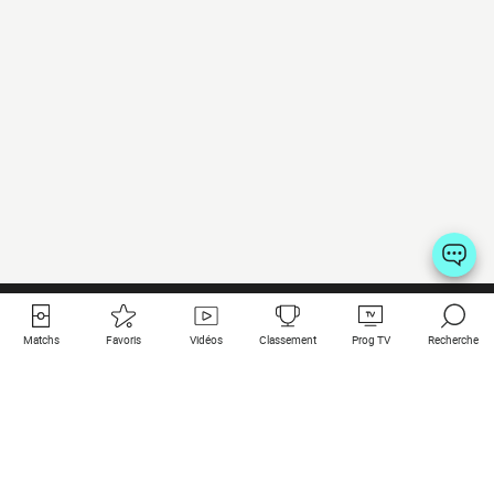
Matchs
Favoris
Vidéos
Classement
Prog TV
Recherche
Liens utiles
Clubs à la une
Tous les matchs
PSG
Matchs en live
Bayern Munich
Derniers résultats
Real Madrid
Matchs à venir
Inter