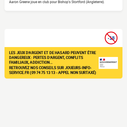
Aaron Greene joue en club pour Bishop's Stortford (Angleterre).
LES JEUX D'ARGENT ET DE HASARD PEUVENT ÊTRE
DANGEREUX : PERTES D'ARGENT, CONFLITS
FAMILIAUX, ADDICTION…
RETROUVEZ NOS CONSEILS SUR JOUEURS-INFO-
SERVICE.FR (09 74 75 13 13 - APPEL NON SURTAXÉ)