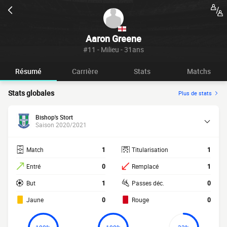
Aaron Greene
#11 - Milieu - 31ans
Résumé
Carrière
Stats
Matchs
Stats globales
Plus de stats
Bishop's Stort
Saison 2020/2021
Match
1
Titularisation
1
Entré
0
Remplacé
1
But
1
Passes déc.
0
Jaune
0
Rouge
0