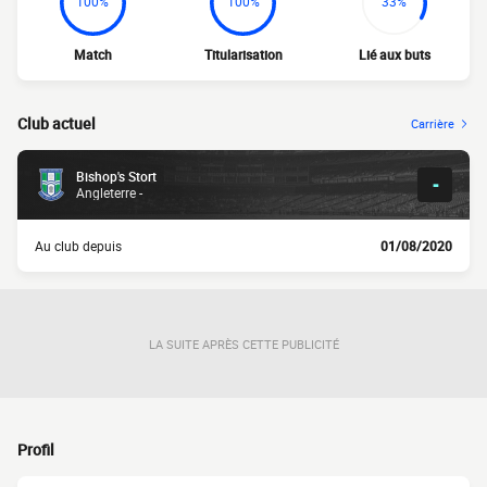
100%
100%
33%
Match
Titularisation
Lié aux buts
Club actuel
Carrière
Bishop's Stort
-
Angleterre -
Au club depuis
01/08/2020
LA SUITE APRÈS CETTE PUBLICITÉ
Profil