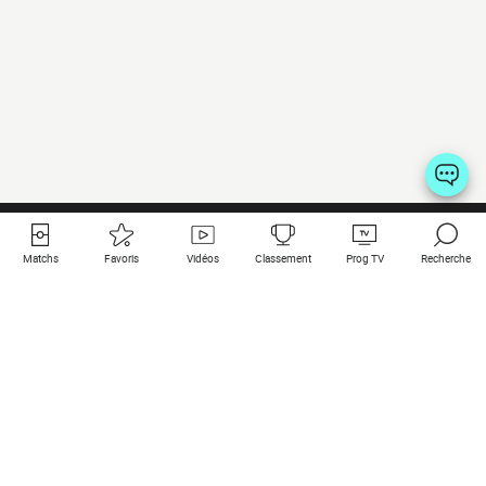
Matchs
Favoris
Vidéos
Classement
Prog TV
Recherche
Liens utiles
Clubs à la une
Tous les matchs
PSG
Matchs en live
Bayern Munich
Derniers résultats
Real Madrid
Matchs à venir
Inter
Match en streaming
Juventus
Contact
Manchester City
Mentions légales
Manchester United
Les amis de Foot Direct
Liverpool