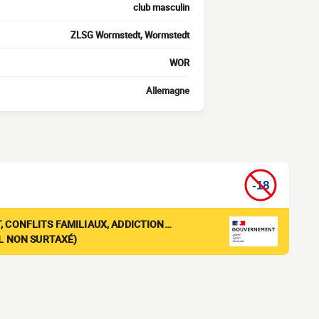
club masculin
ZLSG Wormstedt, Wormstedt
WOR
Allemagne
, CONFLITS FAMILIAUX, ADDICTION…
EL NON SURTAXÉ)