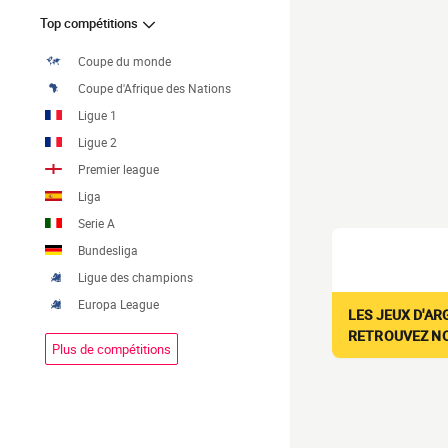
Top compétitions
Coupe du monde
Coupe d'Afrique des Nations
Ligue 1
Ligue 2
Premier league
Liga
Serie A
Bundesliga
Ligue des champions
Europa League
LES JEUX D'AR
RETROUVEZ NOS
Plus de compétitions