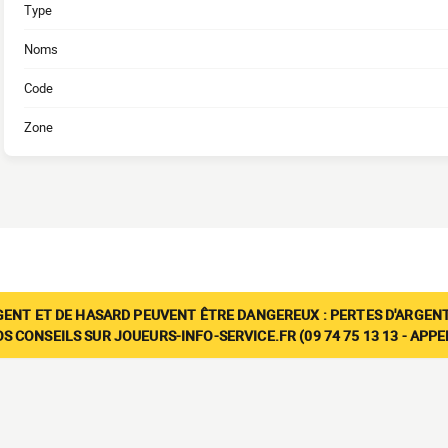
Type
Noms
Code
Zone
GENT ET DE HASARD PEUVENT ÊTRE DANGEREUX : PERTES D'ARGENT
 CONSEILS SUR JOUEURS-INFO-SERVICE.FR (09 74 75 13 13 - APP