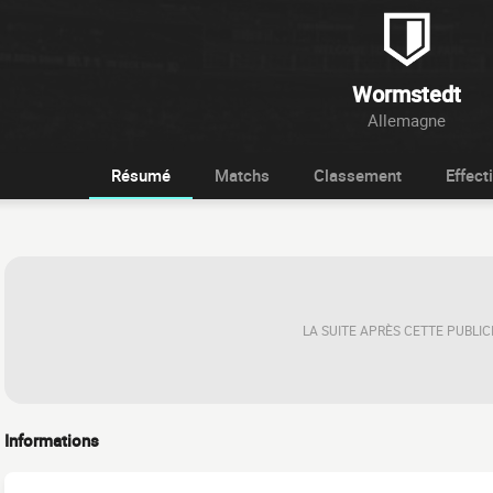
Wormstedt
Allemagne
Résumé
Matchs
Classement
Effecti
LA SUITE APRÈS CETTE PUBLIC
Informations