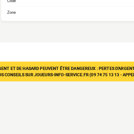
Code
Zone
GENT ET DE HASARD PEUVENT ÊTRE DANGEREUX : PERTES D'ARGENT
 CONSEILS SUR JOUEURS-INFO-SERVICE.FR (09 74 75 13 13 - APP