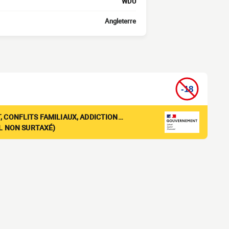
WDU
Angleterre
, CONFLITS FAMILIAUX, ADDICTION…
EL NON SURTAXÉ)