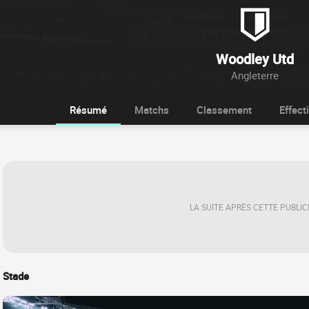
Woodley Utd
Angleterre
Résumé
Matchs
Classement
Effecti
LA SUITE APRÈS CETTE PUBLIC
Stade