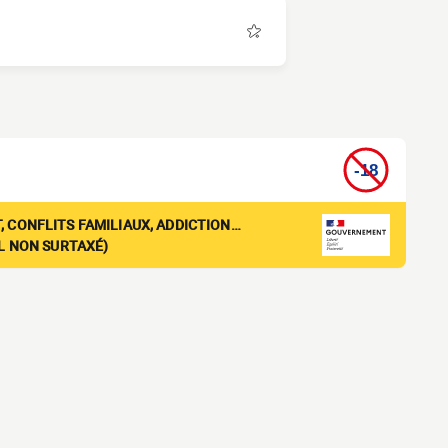
, CONFLITS FAMILIAUX, ADDICTION…
EL NON SURTAXÉ)