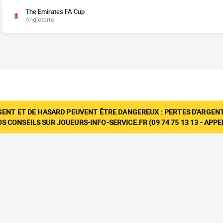
The Emirates FA Cup
Angleterre
GENT ET DE HASARD PEUVENT ÊTRE DANGEREUX : PERTES D'ARGENT
 CONSEILS SUR JOUEURS-INFO-SERVICE.FR (09 74 75 13 13 - APP