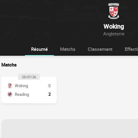
Woking
Angleterre
Résumé
Matchs
Classement
Effecti
Matchs
25/07/26
Woking
0
Reading
2