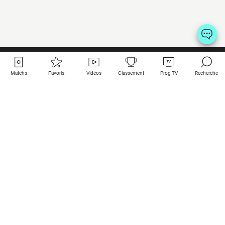
Matchs
Favoris
Vidéos
Classement
Prog TV
Recherche
Liens utiles
Clubs à la une
Tous les matchs
PSG
Matchs en live
Bayern Munich
Derniers résultats
Real Madrid
Matchs à venir
Inter
Match en streaming
Juventus
Contact
Manchester City
Mentions légales
Manchester United
Les amis de Foot Direct
Liverpool
Les guides de Foot Direct