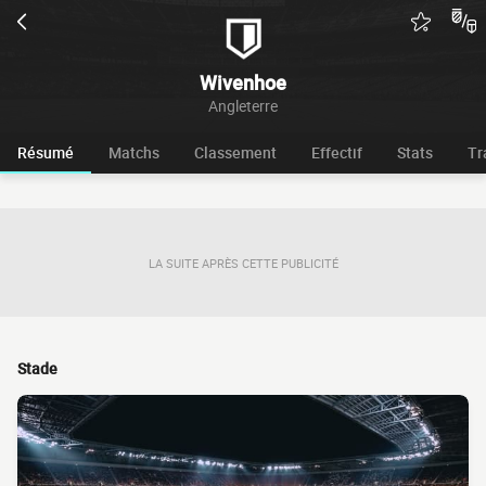
Wivenhoe
Angleterre
Résumé
Matchs
Classement
Effectif
Stats
Tr
LA SUITE APRÈS CETTE PUBLICITÉ
Stade