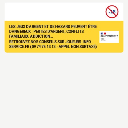
LES JEUX D'ARGENT ET DE HASARD PEUVENT ÊTRE
DANGEREUX : PERTES D'ARGENT, CONFLITS
FAMILIAUX, ADDICTION…
RETROUVEZ NOS CONSEILS SUR JOUEURS-INFO-
SERVICE.FR (09 74 75 13 13 - APPEL NON SURTAXÉ)