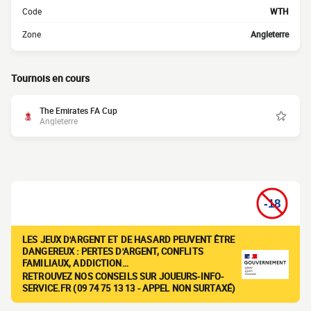
Code
WTH
Zone
Angleterre
Tournois en cours
The Emirates FA Cup
Angleterre
LES JEUX D'ARGENT ET DE HASARD PEUVENT ÊTRE
DANGEREUX : PERTES D'ARGENT, CONFLITS
FAMILIAUX, ADDICTION…
RETROUVEZ NOS CONSEILS SUR JOUEURS-INFO-
SERVICE.FR (09 74 75 13 13 - APPEL NON SURTAXÉ)