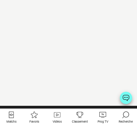
Matchs
Favoris
Vidéos
Classement
Prog TV
Recherche
Liens utiles
Clubs à la une