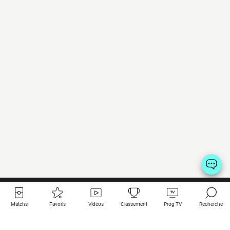
Matchs
Favoris
Vidéos
Classement
Prog TV
Recherche
Liens utiles
Clubs à la une