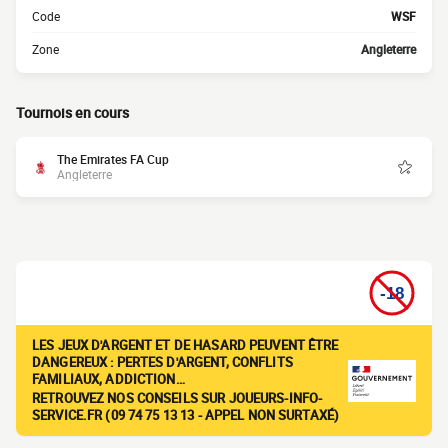
Code
WSF
Zone
Angleterre
Tournois en cours
The Emirates FA Cup
Angleterre
LES JEUX D'ARGENT ET DE HASARD PEUVENT ÊTRE
DANGEREUX : PERTES D'ARGENT, CONFLITS
FAMILIAUX, ADDICTION…
RETROUVEZ NOS CONSEILS SUR JOUEURS-INFO-
SERVICE.FR (09 74 75 13 13 - APPEL NON SURTAXÉ)